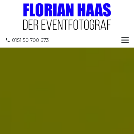
0151 50 700 673
phone