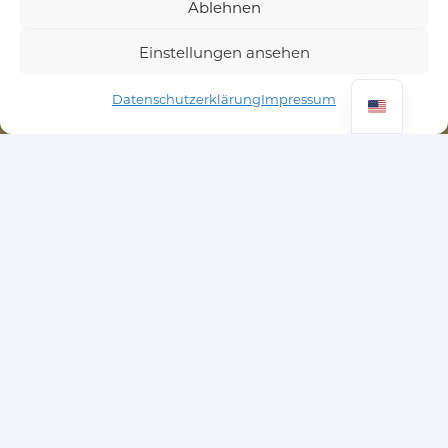
Ablehnen
Einstellungen ansehen
Datenschutzerklärung
Impressum
BITS & PRETZELS
Keyfacts
Direkt an der Bühne
Mitten im Publikum
Schnelle Content-Auswahl für
Social Media