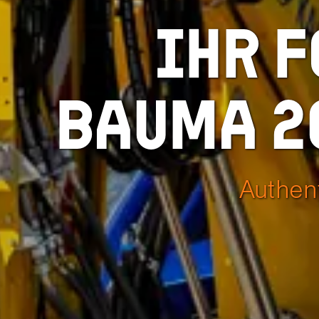
Ihr F
bauma 2
Authent