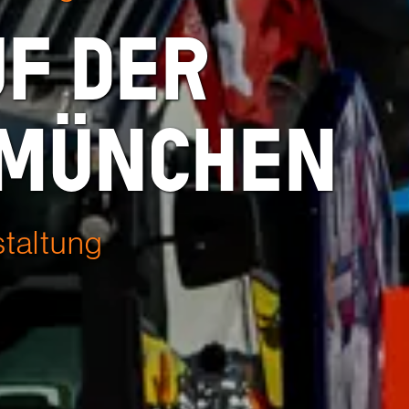
uf der
 München
staltung