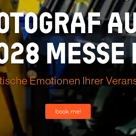
otograf a
028 Messe
ische Emotionen Ihrer Veran
book me!